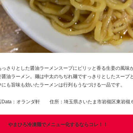
あっさりとした醤油ラーメンスープにピリッと香る生姜の風味
姜醤油ラーメン。麺は中太のちぢれ麺ですっきりとしたスープ
中にも旨味も効いたラーメンは行列もうなづける一品です。
店Data：オランダ軒 住所：埼玉県さいたま市岩槻区東岩槻
やまひろ冷凍麺でメニュー化するならコレ！！